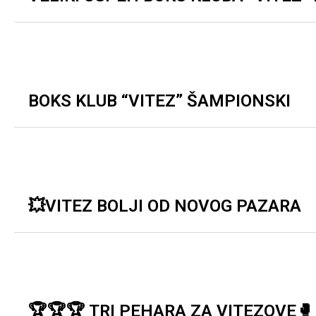
BOKS KLUB “VITEZ” ŠAMPIONSKI
💥VITEZ BOLJI OD NOVOG PAZARA
🏆🏆🏆 TRI PEHARA ZA VITEZOVE🥊