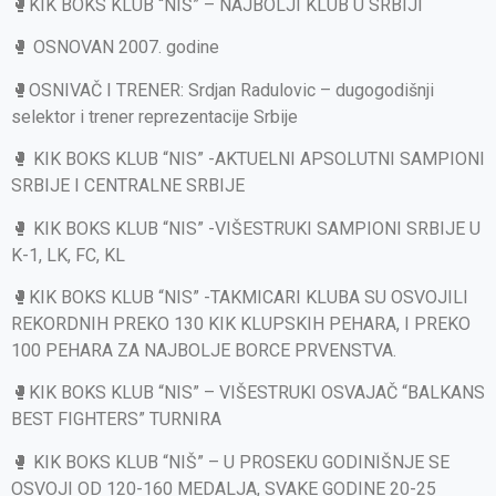
🥊KIK BOKS KLUB “NIŠ” – NAJBOLJI KLUB U SRBIJI
🥊 OSNOVAN 2007. godine
🥊OSNIVAČ I TRENER: Srdjan Radulovic – dugogodišnji
selektor i trener reprezentacije Srbije
🥊 KIK BOKS KLUB “NIS” -AKTUELNI APSOLUTNI SAMPIONI
SRBIJE I CENTRALNE SRBIJE
🥊 KIK BOKS KLUB “NIS” -VIŠESTRUKI SAMPIONI SRBIJE U
K-1, LK, FC, KL
🥊KIK BOKS KLUB “NIS” -TAKMICARI KLUBA SU OSVOJILI
REKORDNIH PREKO 130 KIK KLUPSKIH PEHARA, I PREKO
100 PEHARA ZA NAJBOLJE BORCE PRVENSTVA.
🥊KIK BOKS KLUB “NIS” – VIŠESTRUKI OSVAJAČ “BALKANS
BEST FIGHTERS” TURNIRA
🥊 KIK BOKS KLUB “NIŠ” – U PROSEKU GODINIŠNJE SE
OSVOJI OD 120-160 MEDALJA, SVAKE GODINE 20-25