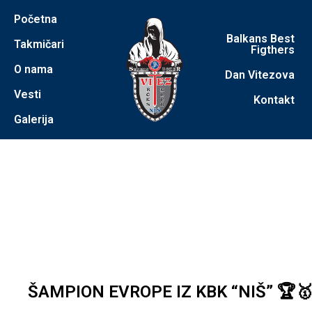
Početna
Balkans Best
Takmičari
Figthers
O nama
Dan Vitezova
Vesti
Kontakt
Galerija
ŠAMPION EVROPE IZ KBK “NIŠ” 🏆