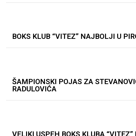
BOKS KLUB “VITEZ” NAJBOLJI U PI
ŠAMPIONSKI POJAS ZA STEVANOVI
RADULOVIĆA
VELIKI USPEH BOKS KLUBA “VITEZ” 