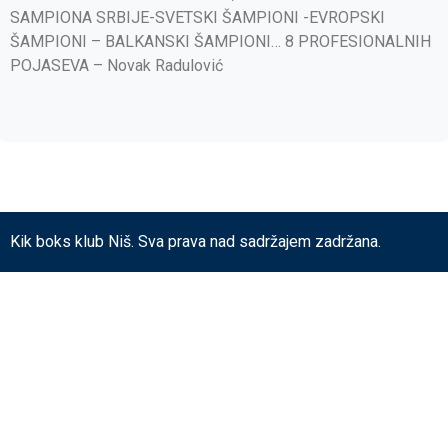
SAMPIONA SRBIJE-SVETSKI ŠAMPIONI -EVROPSKI
ŠAMPIONI – BALKANSKI ŠAMPIONI… 8 PROFESIONALNIH
POJASEVA – Novak Radulović
Kik boks klub Niš. Sva prava nad sadržajem zadržana.