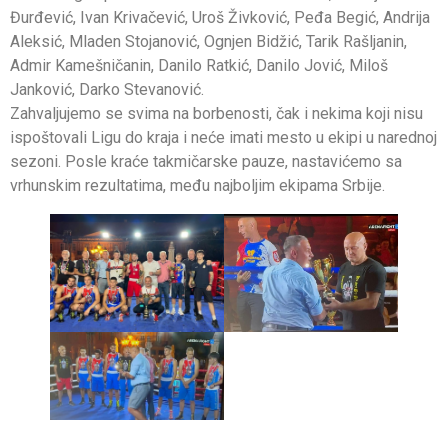
Đurđević, Ivan Krivačević, Uroš Živković, Peđa Begić, Andrija
Aleksić, Mladen Stojanović, Ognjen Bidžić, Tarik Rašljanin,
Admir Kamešničanin, Danilo Ratkić, Danilo Jović, Miloš
Janković, Darko Stevanović.
Zahvaljujemo se svima na borbenosti, čak i nekima koji nisu
ispoštovali Ligu do kraja i neće imati mesto u ekipi u narednoj
sezoni. Posle kraće takmičarske pauze, nastavićemo sa
vrhunskim rezultatima, među najboljim ekipama Srbije.