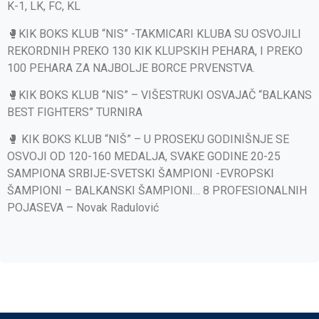
K-1, LK, FC, KL
🥊KIK BOKS KLUB “NIS” -TAKMICARI KLUBA SU OSVOJILI
REKORDNIH PREKO 130 KIK KLUPSKIH PEHARA, I PREKO
100 PEHARA ZA NAJBOLJE BORCE PRVENSTVA.
🥊KIK BOKS KLUB “NIS” – VIŠESTRUKI OSVAJAČ “BALKANS
BEST FIGHTERS” TURNIRA
🥊 KIK BOKS KLUB “NIŠ” – U PROSEKU GODINIŠNJE SE
OSVOJI OD 120-160 MEDALJA, SVAKE GODINE 20-25
SAMPIONA SRBIJE-SVETSKI ŠAMPIONI -EVROPSKI
ŠAMPIONI – BALKANSKI ŠAMPIONI… 8 PROFESIONALNIH
POJASEVA – Novak Radulović