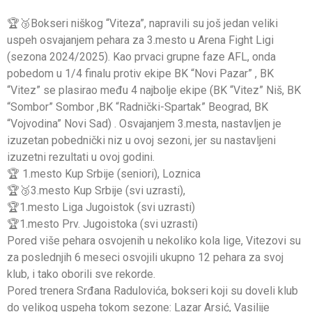
🏆🥉Bokseri niškog “Viteza”, napravili su još jedan veliki
uspeh osvajanjem pehara za 3.mesto u Arena Fight Ligi
(sezona 2024/2025). Kao prvaci grupne faze AFL, onda
pobedom u 1/4 finalu protiv ekipe BK “Novi Pazar” , BK
“Vitez” se plasirao među 4 najbolje ekipe (BK “Vitez” Niš, BK
“Sombor” Sombor ,BK “Radnički-Spartak” Beograd, BK
“Vojvodina” Novi Sad) . Osvajanjem 3.mesta, nastavljen je
izuzetan pobednički niz u ovoj sezoni, jer su nastavljeni
izuzetni rezultati u ovoj godini.
🏆 1.mesto Kup Srbije (seniori), Loznica
🏆🥉3.mesto Kup Srbije (svi uzrasti),
🏆1.mesto Liga Jugoistok (svi uzrasti)
🏆1.mesto Prv. Jugoistoka (svi uzrasti)
Pored više pehara osvojenih u nekoliko kola lige, Vitezovi su
za poslednjih 6 meseci osvojili ukupno 12 pehara za svoj
klub, i tako oborili sve rekorde.
Pored trenera Srđana Radulovića, bokseri koji su doveli klub
do velikog uspeha tokom sezone: Lazar Arsić, Vasilije