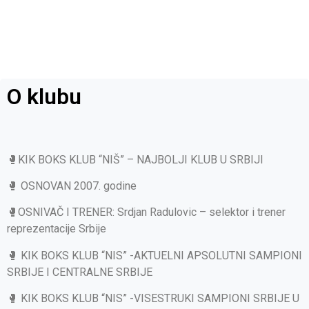
O klubu
🥊KIK BOKS KLUB “NIŠ” – NAJBOLJI KLUB U SRBIJI
🥊 OSNOVAN 2007. godine
🥊OSNIVAČ I TRENER: Srdjan Radulovic – selektor i trener
reprezentacije Srbije
🥊 KIK BOKS KLUB “NIS” -AKTUELNI APSOLUTNI SAMPIONI
SRBIJE I CENTRALNE SRBIJE
🥊 KIK BOKS KLUB “NIS” -VISESTRUKI SAMPIONI SRBIJE U