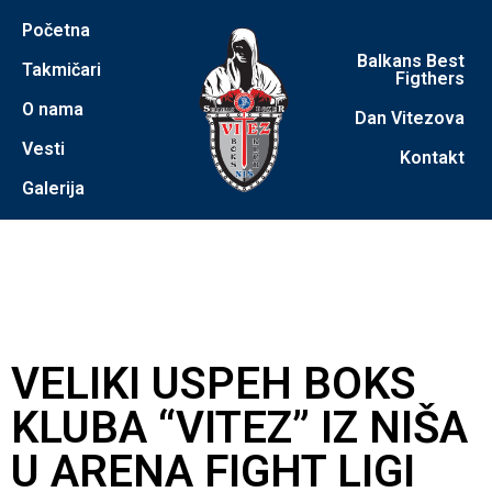
Početna
Balkans Best
Takmičari
Figthers
O nama
Dan Vitezova
Vesti
Kontakt
Galerija
VELIKI USPEH BOKS
KLUBA “VITEZ” IZ NIŠA
U ARENA FIGHT LIGI