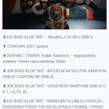
🥊KIK BOKS KLUB “NIŠ” – NAJBOLJI KLUB U SRBIJI
🥊 OSNOVAN 2007. godine
🥊OSNIVAČ I TRENER: Srdjan Radulovic – dugogodišnji
selektor i trener reprezentacije Srbije
🥊 KIK BOKS KLUB “NIS” -AKTUELNI APSOLUTNI SAMPIONI
SRBIJE I CENTRALNE SRBIJE
🥊 KIK BOKS KLUB “NIS” -VIŠESTRUKI SAMPIONI SRBIJE U
K-1, LK, FC, KL
🥊KIK BOKS KLUB “NIS” -TAKMICARI KLUBA SU OSVOJILI
REKORDNIH PREKO 130 KIK KLUPSKIH PEHARA, I PREKO