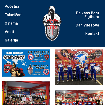
Početna
Balkans Best
Takmičari
Figthers
O nama
Dan Vitezova
Vesti
Kontakt
Galerija