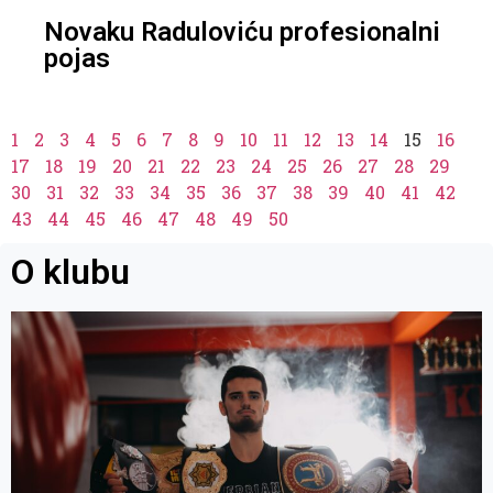
Novaku Raduloviću profesionalni
pojas
1
2
3
4
5
6
7
8
9
10
11
12
13
14
15
16
17
18
19
20
21
22
23
24
25
26
27
28
29
30
31
32
33
34
35
36
37
38
39
40
41
42
43
44
45
46
47
48
49
50
O klubu