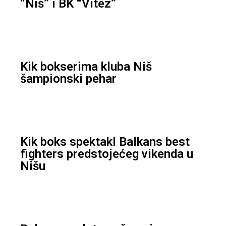
“Niš” i BK “Vitez”
Kik bokserima kluba Niš
šampionski pehar
Kik boks spektakl Balkans best
fighters predstojećeg vikenda u
Nišu