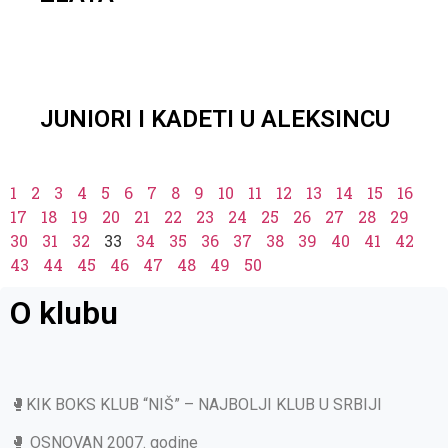
JUNIORI I KADETI U ALEKSINCU
1
2
3
4
5
6
7
8
9
10
11
12
13
14
15
16
17
18
19
20
21
22
23
24
25
26
27
28
29
30
31
32
33
34
35
36
37
38
39
40
41
42
43
44
45
46
47
48
49
50
O klubu
🥊KIK BOKS KLUB “NIŠ” – NAJBOLJI KLUB U SRBIJI
🥊 OSNOVAN 2007. godine