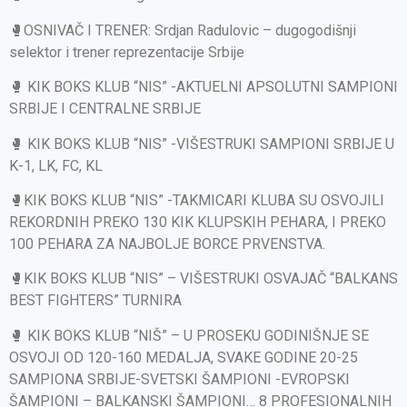
🥊OSNIVAČ I TRENER: Srdjan Radulovic – dugogodišnji
selektor i trener reprezentacije Srbije
🥊 KIK BOKS KLUB “NIS” -AKTUELNI APSOLUTNI SAMPIONI
SRBIJE I CENTRALNE SRBIJE
🥊 KIK BOKS KLUB “NIS” -VIŠESTRUKI SAMPIONI SRBIJE U
K-1, LK, FC, KL
🥊KIK BOKS KLUB “NIS” -TAKMICARI KLUBA SU OSVOJILI
REKORDNIH PREKO 130 KIK KLUPSKIH PEHARA, I PREKO
100 PEHARA ZA NAJBOLJE BORCE PRVENSTVA.
🥊KIK BOKS KLUB “NIS” – VIŠESTRUKI OSVAJAČ “BALKANS
BEST FIGHTERS” TURNIRA
🥊 KIK BOKS KLUB “NIŠ” – U PROSEKU GODINIŠNJE SE
OSVOJI OD 120-160 MEDALJA, SVAKE GODINE 20-25
SAMPIONA SRBIJE-SVETSKI ŠAMPIONI -EVROPSKI
ŠAMPIONI – BALKANSKI ŠAMPIONI… 8 PROFESIONALNIH