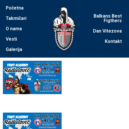
Početna
Balkans Best
Takmičari
Figthers
O nama
Dan Vitezova
Vesti
Kontakt
Galerija