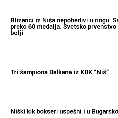
Blizanci iz Niša nepobedivi u ringu. S
preko 60 medalja. Svetsko prvenstvo 
bolji
Tri šampiona Balkana iz KBK “Niš”
Niški kik bokseri uspešni i u Bugarsko