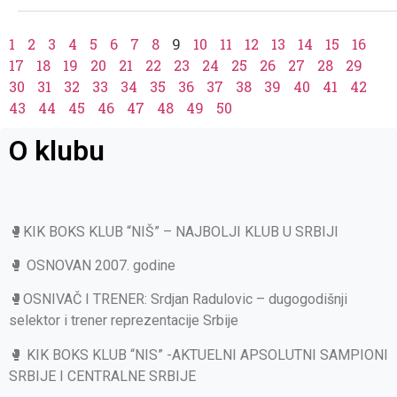
1
2
3
4
5
6
7
8
9
10
11
12
13
14
15
16
17
18
19
20
21
22
23
24
25
26
27
28
29
30
31
32
33
34
35
36
37
38
39
40
41
42
43
44
45
46
47
48
49
50
O klubu
🥊KIK BOKS KLUB “NIŠ” – NAJBOLJI KLUB U SRBIJI
🥊 OSNOVAN 2007. godine
🥊OSNIVAČ I TRENER: Srdjan Radulovic – dugogodišnji
selektor i trener reprezentacije Srbije
🥊 KIK BOKS KLUB “NIS” -AKTUELNI APSOLUTNI SAMPIONI
SRBIJE I CENTRALNE SRBIJE