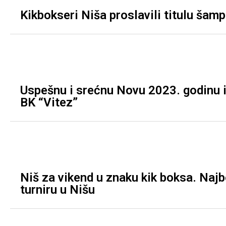
Kikbokseri Niša proslavili titulu šamp
Uspešnu i srećnu Novu 2023. godinu i
BK “Vitez”
Niš za vikend u znaku kik boksa. Najb
turniru u Nišu