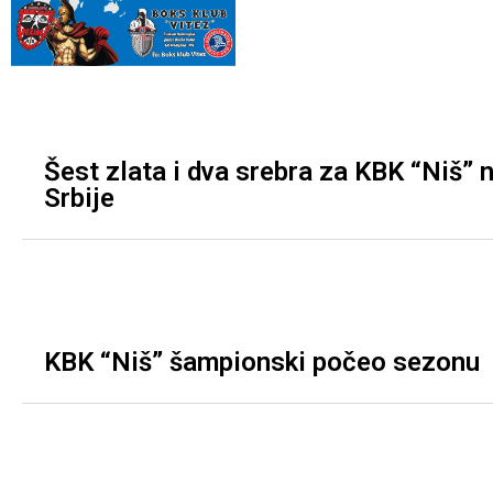
Šest zlata i dva srebra za KBK “Niš” 
Srbije
KBK “Niš” šampionski počeo sezonu