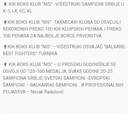
🥊 KIK BOKS KLUB “NIS” -VIŠESTRUKI SAMPIONI SRBIJE U
K-1, LK, FC, KL
🥊KIK BOKS KLUB “NIS” -TAKMICARI KLUBA SU OSVOJILI
REKORDNIH PREKO 130 KIK KLUPSKIH PEHARA, I PREKO
100 PEHARA ZA NAJBOLJE BORCE PRVENSTVA.
🥊KIK BOKS KLUB “NIS” – VIŠESTRUKI OSVAJAČ “BALKANS
BEST FIGHTERS” TURNIRA
🥊 KIK BOKS KLUB “NIŠ” – U PROSEKU GODINIŠNJE SE
OSVOJI OD 120-160 MEDALJA, SVAKE GODINE 20-25
SAMPIONA SRBIJE-SVETSKI ŠAMPIONI -EVROPSKI
ŠAMPIONI – BALKANSKI ŠAMPIONI… 8 PROFESIONALNIH
POJASEVA – Novak Radulović