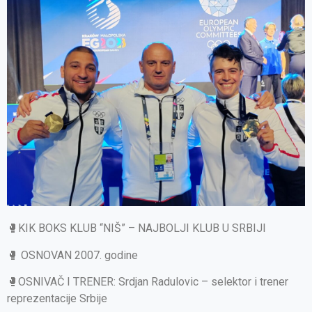
🥊KIK BOKS KLUB “NIŠ” – NAJBOLJI KLUB U SRBIJI
🥊 OSNOVAN 2007. godine
🥊OSNIVAČ I TRENER: Srdjan Radulovic – selektor i trener
reprezentacije Srbije