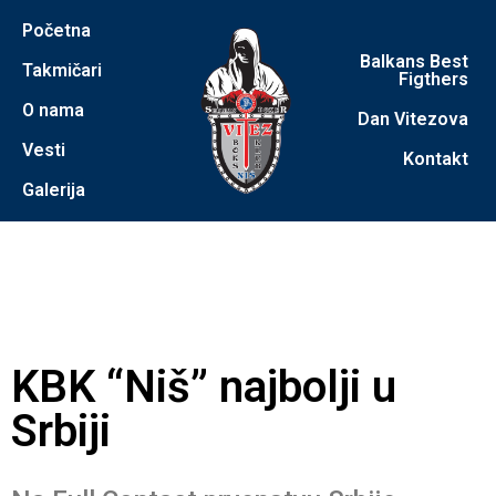
Početna
Balkans Best
Takmičari
Figthers
O nama
Dan Vitezova
Vesti
Kontakt
Galerija
KBK “Niš” najbolji u
Srbiji