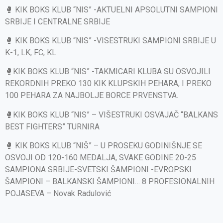
🥊 KIK BOKS KLUB “NIS” -AKTUELNI APSOLUTNI SAMPIONI
SRBIJE I CENTRALNE SRBIJE
🥊 KIK BOKS KLUB “NIS” -VISESTRUKI SAMPIONI SRBIJE U
K-1, LK, FC, KL
🥊KIK BOKS KLUB “NIS” -TAKMICARI KLUBA SU OSVOJILI
REKORDNIH PREKO 130 KIK KLUPSKIH PEHARA, I PREKO
100 PEHARA ZA NAJBOLJE BORCE PRVENSTVA.
🥊KIK BOKS KLUB “NIS” – VIŠESTRUKI OSVAJAČ “BALKANS
BEST FIGHTERS” TURNIRA
🥊 KIK BOKS KLUB “NIŠ” – U PROSEKU GODINIŠNJE SE
OSVOJI OD 120-160 MEDALJA, SVAKE GODINE 20-25
SAMPIONA SRBIJE-SVETSKI ŠAMPIONI -EVROPSKI
ŠAMPIONI – BALKANSKI ŠAMPIONI… 8 PROFESIONALNIH
POJASEVA – Novak Radulović