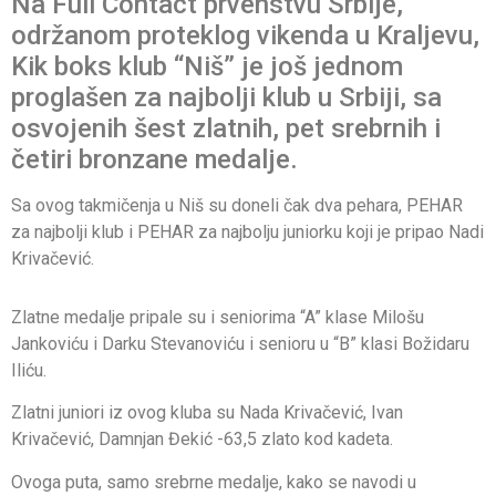
Na Full Contact prvenstvu Srbije,
održanom proteklog vikenda u Kraljevu,
Kik boks klub “Niš” je još jednom
proglašen za najbolji klub u Srbiji, sa
osvojenih šest zlatnih, pet srebrnih i
četiri bronzane medalje.
Sa ovog takmičenja u Niš su doneli čak dva pehara, PEHAR
za najbolji klub i PEHAR za najbolju juniorku koji je pripao Nadi
Krivačević.
Zlatne medalje pripale su i seniorima “A” klase Milošu
Jankoviću i Darku Stevanoviću i senioru u “B” klasi Božidaru
Iliću.
Zlatni juniori iz ovog kluba su Nada Krivačević, Ivan
Krivačević, Damnjan Đekić -63,5 zlato kod kadeta.
Ovoga puta, samo srebrne medalje, kako se navodi u