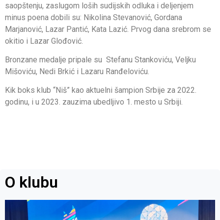
saopštenju, zaslugom loših sudijskih odluka i deljenjem
minus poena dobili su: Nikolina Stevanović, Gordana
Marjanović, Lazar Pantić, Kata Lazić. Prvog dana srebrom se
okitio i Lazar Glođović.
Bronzane medalje pripale su Stefanu Stankoviću, Veljku
Mišoviću, Nedi Brkić i Lazaru Ranđeloviću.
Kik boks klub “Niš” kao aktuelni šampion Srbije za 2022.
godinu, i u 2023. zauzima ubedljivo 1. mesto u Srbiji.
O klubu