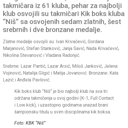
takmičara iz 61 kluba, pehar za najbolji
klub osvojili su takmičari Kik boks kluba
“Niš” sa osvojenih sedam zlatnih, šest
srebrnih i dve bronzane medalje.
Zlatne medalje osvojili su: Ivan Krivačević, Gordana
Marjanović, Stefan Stanković, Janja Savić, Nada Krivačević,
Nikolina Stevanović i Vladana Radonjić.
Srebrne: Lazar Pantić, Lazar Arsić, Miloš Janković, Jelena
Vojinović, Natalija Gligić i Matija Jovanović. Bronzane: Kata
Lazić i Anđela Pavlović.
Kik boks klub “Niš” je bio najbolji klub na sva tri
održana takmičenja u ovoj godini (K-1, Full Contact
i Low kick), i uzastopno godinama unazad brani
šampionsku titulu u svim disciplinama kik boksa.
Foto: KBK “Niš”