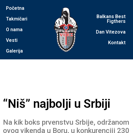
Početna
Balkans Best
Takmičari
Figthers
O nama
Dan Vitezova
Vesti
Kontakt
Galerija
“Niš” najbolji u Srbiji
Na kik boks prvenstvu Srbije, održanom
ovog vikenda u Boru, u konkurenciji 230