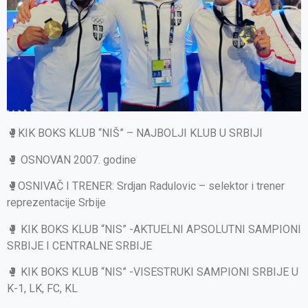
🥊KIK BOKS KLUB “NIŠ” – NAJBOLJI KLUB U SRBIJI
🥊 OSNOVAN 2007. godine
🥊OSNIVAČ I TRENER: Srdjan Radulovic – selektor i trener
reprezentacije Srbije
🥊 KIK BOKS KLUB “NIS” -AKTUELNI APSOLUTNI SAMPIONI
SRBIJE I CENTRALNE SRBIJE
🥊 KIK BOKS KLUB “NIS” -VISESTRUKI SAMPIONI SRBIJE U
K-1, LK, FC, KL