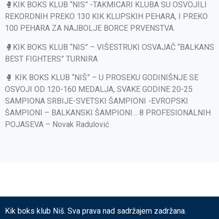
🥊KIK BOKS KLUB “NIS” -TAKMICARI KLUBA SU OSVOJILI
REKORDNIH PREKO 130 KIK KLUPSKIH PEHARA, I PREKO
100 PEHARA ZA NAJBOLJE BORCE PRVENSTVA.
🥊KIK BOKS KLUB “NIS” – VIŠESTRUKI OSVAJAČ “BALKANS
BEST FIGHTERS” TURNIRA
🥊 KIK BOKS KLUB “NIŠ” – U PROSEKU GODINIŠNJE SE
OSVOJI OD 120-160 MEDALJA, SVAKE GODINE 20-25
SAMPIONA SRBIJE-SVETSKI ŠAMPIONI -EVROPSKI
ŠAMPIONI – BALKANSKI ŠAMPIONI… 8 PROFESIONALNIH
POJASEVA – Novak Radulović
Kik boks klub Niš. Sva prava nad sadržajem zadržana.