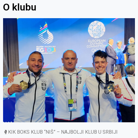
O klubu
🥊KIK BOKS KLUB “NIŠ” – NAJBOLJI KLUB U SRBIJI