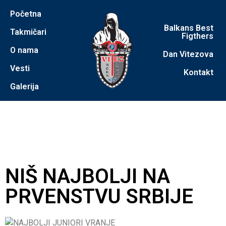
Početna
Balkans Best
Takmičari
Figthers
O nama
Dan Vitezova
Vesti
Kontakt
Galerija
NIŠ NAJBOLJI NA
PRVENSTVU SRBIJE