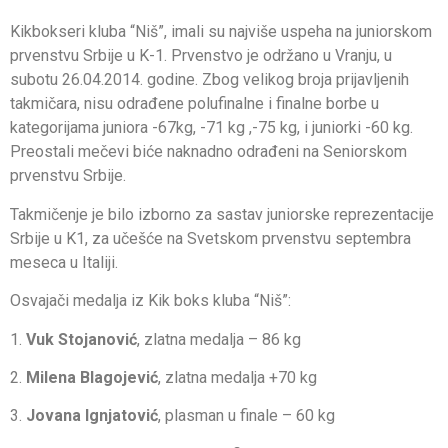
Kikbokseri kluba “Niš”, imali su najviše uspeha na juniorskom
prvenstvu Srbije u K-1. Prvenstvo je održano u Vranju, u
subotu 26.04.2014. godine. Zbog velikog broja prijavljenih
takmičara, nisu odrađene polufinalne i finalne borbe u
kategorijama juniora -67kg, -71 kg ,-75 kg, i juniorki -60 kg.
Preostali mečevi biće naknadno odrađeni na Seniorskom
prvenstvu Srbije.
Takmičenje je bilo izborno za sastav juniorske reprezentacije
Srbije u K1, za učešće na Svetskom prvenstvu septembra
meseca u Italiji.
Osvajači medalja iz Kik boks kluba “Niš”:
1.
Vuk Stojanović
, zlatna medalja – 86 kg
2.
Milena Blagojević
, zlatna medalja +70 kg
3.
Jovana Ignjatović
, plasman u finale – 60 kg