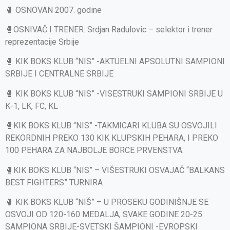
🥊 OSNOVAN 2007. godine
🥊OSNIVAČ I TRENER: Srdjan Radulovic – selektor i trener
reprezentacije Srbije
🥊 KIK BOKS KLUB “NIS” -AKTUELNI APSOLUTNI SAMPIONI
SRBIJE I CENTRALNE SRBIJE
🥊 KIK BOKS KLUB “NIS” -VISESTRUKI SAMPIONI SRBIJE U
K-1, LK, FC, KL
🥊KIK BOKS KLUB “NIS” -TAKMICARI KLUBA SU OSVOJILI
REKORDNIH PREKO 130 KIK KLUPSKIH PEHARA, I PREKO
100 PEHARA ZA NAJBOLJE BORCE PRVENSTVA.
🥊KIK BOKS KLUB “NIS” – VIŠESTRUKI OSVAJAČ “BALKANS
BEST FIGHTERS” TURNIRA
🥊 KIK BOKS KLUB “NIŠ” – U PROSEKU GODINIŠNJE SE
OSVOJI OD 120-160 MEDALJA, SVAKE GODINE 20-25
SAMPIONA SRBIJE-SVETSKI ŠAMPIONI -EVROPSKI