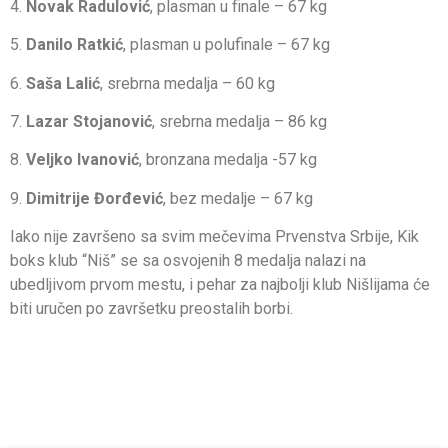
4.
Novak Radulović
, plasman u finale – 67 kg
5.
Danilo Ratkić
, plasman u polufinale – 67 kg
6.
Saša Lalić
, srebrna medalja – 60 kg
7.
Lazar Stojanović
, srebrna medalja – 86 kg
8.
Veljko Ivanović
, bronzana medalja -57 kg
9.
Dimitrije Đorđević
, bez medalje – 67 kg
Iako nije završeno sa svim mečevima Prvenstva Srbije, Kik
boks klub “Niš” se sa osvojenih 8 medalja nalazi na
ubedljivom prvom mestu, i pehar za najbolji klub Nišlijama će
biti uručen po završetku preostalih borbi.