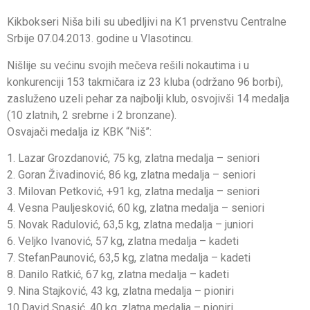
Kikbokseri Niša bili su ubedljivi na K1 prvenstvu Centralne
Srbije 07.04.2013. godine u Vlasotincu.
Nišlije su većinu svojih mečeva rešili nokautima i u
konkurenciji 153 takmičara iz 23 kluba (održano 96 borbi),
zasluženo uzeli pehar za najbolji klub, osvojivši 14 medalja
(10 zlatnih, 2 srebrne i 2 bronzane).
Osvajači medalja iz KBK “Niš”:
1. Lazar Grozdanović, 75 kg, zlatna medalja – seniori
2. Goran Živadinović, 86 kg, zlatna medalja – seniori
3. Milovan Petković, +91 kg, zlatna medalja – seniori
4. Vesna Pauljesković, 60 kg, zlatna medalja – seniori
5. Novak Radulović, 63,5 kg, zlatna medalja – juniori
6. Veljko Ivanović, 57 kg, zlatna medalja – kadeti
7. StefanPaunović, 63,5 kg, zlatna medalja – kadeti
8. Danilo Ratkić, 67 kg, zlatna medalja – kadeti
9. Nina Stajković, 43 kg, zlatna medalja – pioniri
10.David Spasić, 40 kg, zlatna medalja – pioniri