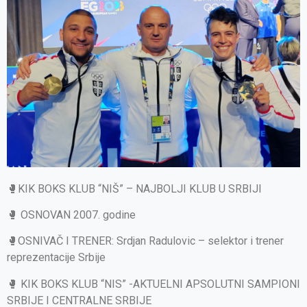
🥊KIK BOKS KLUB “NIŠ” – NAJBOLJI KLUB U SRBIJI
🥊 OSNOVAN 2007. godine
🥊OSNIVAČ I TRENER: Srdjan Radulovic – selektor i trener
reprezentacije Srbije
🥊 KIK BOKS KLUB “NIS” -AKTUELNI APSOLUTNI SAMPIONI
SRBIJE I CENTRALNE SRBIJE